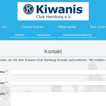
r uns
Charity-Events
Hilfsprojekte
Ihre Unter
Anfahrt
Impressum
Datenschutzerklärung
Kontakt
rmular, um mit dem Kiwanis-Club Hamburg Kontakt aufzunehmen. Wir melden 
me:
*
sse:
*
cht:
*